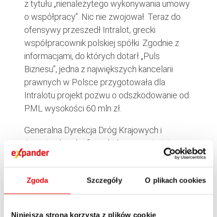
z tytułu „nienależytego wykonywania umowy
o współpracy”. Nic nie zwojował. Teraz do
ofensywy przeszedł Intralot, grecki
współpracownik polskiej spółki. Zgodnie z
informacjami, do których dotarł „Puls
Biznesu”, jedna z największych kancelarii
prawnych w Polsce przygotowała dla
Intralotu projekt pozwu o odszkodowanie od
PML wysokości 60 mln zł.
Generalna Dyrekcja Dróg Krajowych i
Autostrad szuka firmy, która pomoże jej
kontrolować nadzór i wykonawców
kontraktów drogowych. To absurd —
Zgoda
Szczegóły
O plikach cookies
twierdzą wykonawcy. Przecież drogowa
dyrekcja przy każdym kontrakcie wybiera
firmę odpowiedzialną za nadzór nad
Niniejsza strona korzysta z plików cookie