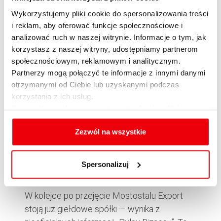
inwestycją. GDDKiA ma jednak wątpliwości,
Wykorzystujemy pliki cookie do spersonalizowania treści
czy wykonawcy i kontrolujące ich pracę firmy
i reklam, aby oferować funkcje społecznościowe i
nie oszukują na fakturach i rzeczywiście
analizować ruch w naszej witrynie. Informacje o tym, jak
stosują się do zapisów kontraktów. Zamierza
korzystasz z naszej witryny, udostępniamy partnerom
to sprawdzić.
społecznościowym, reklamowym i analitycznym.
Partnerzy mogą połączyć te informacje z innymi danymi
Wczoraj Zbigniew Ziobro, minister
otrzymanymi od Ciebie lub uzyskanymi podczas
sprawiedliwości, zapowiedział w TVN 24, że
korzystania z ich usług.
Ryszardowi Krauzemu zostaną postawione
Szczegółowe informacje na temat rodzajów plików
dwa zarzuty: składania fałszywych zeznań i
cookies, celu i sposobu korzystania z nich przez nas
oraz zmiany ustawień plików cookies a także ich
Zezwól na wszystkie
utrudniania śledztwa. Grozi za to do 5 lat
usuwania z przeglądarki internetowej, znajdują się
więzienia. Nie wiadomo, czy zostanie wydany
w
Polityce cookies
.
europejski nakaz aresztowania biznesmena,
Spersonalizuj
który przebywa za granicą.
W kolejce po przejęcie Mostostalu Export
stoją już giełdowe spółki — wynika z