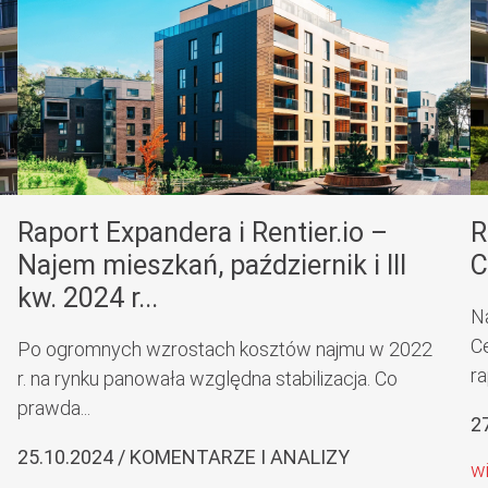
Raport Expandera i Rentier.io –
R
Najem mieszkań, październik i III
C
kw. 2024 r...
N
C
Po ogromnych wzrostach kosztów najmu w 2022
ra
r. na rynku panowała względna stabilizacja. Co
prawda...
2
25.10.2024 / KOMENTARZE I ANALIZY
w