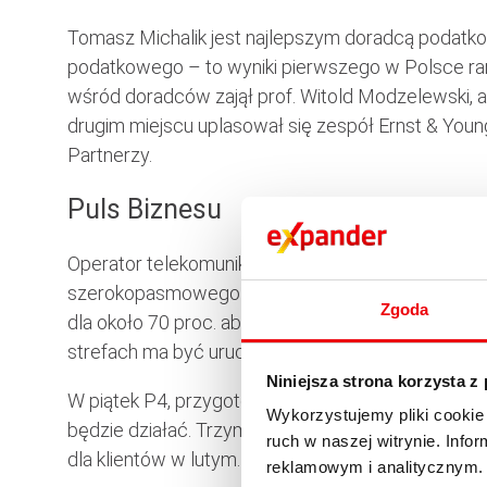
Tomasz Michalik jest najlepszym doradcą podatko
podatkowego – to wyniki pierwszego w Polsce ra
wśród doradców zajął prof. Witold Modzelewski, a 
drugim miejscu uplasował się zespół Ernst & Young
Partnerzy.
Puls Biznesu
Operator telekomunikacyjny GTS Energis rozpoczy
szerokopasmowego dostępu do internetu dla klien
Zgoda
dla około 70 proc. abonentów Telekomunikacji Pol
strefach ma być uruchamiana etapami do końca p
Niniejsza strona korzysta z
W piątek P4, przygotowujący się do startu czwart
Wykorzystujemy pliki cookie 
będzie działać. Trzymana jest ona w ścisłej tajem
ruch w naszej witrynie. Inf
dla klientów w lutym.
reklamowym i analitycznym. 