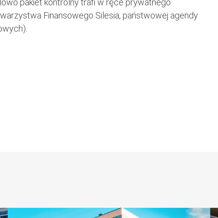
elowo pakiet kontrolny trafi w ręce prywatnego
Towarzystwa Finansowego Silesia, państwowej agendy
owych).