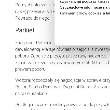
uzyskanymi podczas korzysta
Pomysł połączenia Krajowej Rady Radiofonii i Tele
Szczegółowe informacje na t
(UKE) przewinął się w ubiegłym roku przez media ja
ustawień plików cookies a ta
Powraca do niego — za pośrednictwem „PB” — An
Parkiet
Energopol-Południe zamierza umocnić pozycję w 
deweloperką. Planuje również przejęcia, a inwesty
poboru. Zgodnie z przyjętą przez radę nadzorczą 
zamierza przeznaczyć na inwestycje 50-60 mln zł. 
prawem poboru.
Wczoraj rozpoczęły się negocjacje w sprawie pr
Resort Skarbu Państwa i Zygmunt Solorz-Żak zadek
na razie ustalono.
Po długim czasie niezdecydowania co do przyszłoś