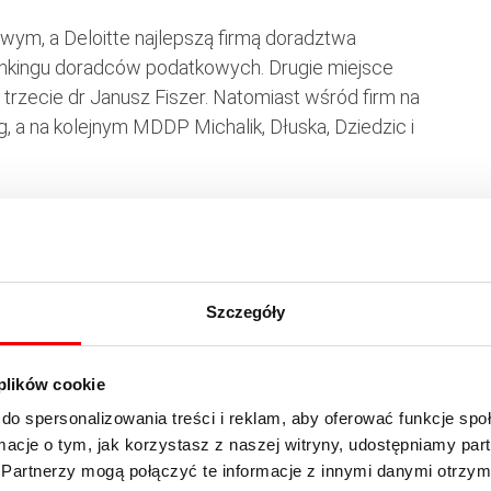
wym, a Deloitte najlepszą firmą doradztwa
nkingu doradców podatkowych. Drugie miejsce
trzecie dr Janusz Fiszer. Natomiast wśród firm na
, a na kolejnym MDDP Michalik, Dłuska, Dziedzic i
na dziś sprzedaż konkurencyjnej do neostrady usługi
tów indywidualnych. Usługa Multimo dostępna jest
Szczegóły
skiej (TP) z 22 stref numeracyjnych. W pozostałych
ierwszego kwartału.
 plików cookie
y operator komórkowy, ujawni markę, pod którą
do spersonalizowania treści i reklam, aby oferować funkcje sp
nicy. Wiadomo już natomiast, że usługi będą dostępne
ormacje o tym, jak korzystasz z naszej witryny, udostępniamy p
Partnerzy mogą połączyć te informacje z innymi danymi otrzym