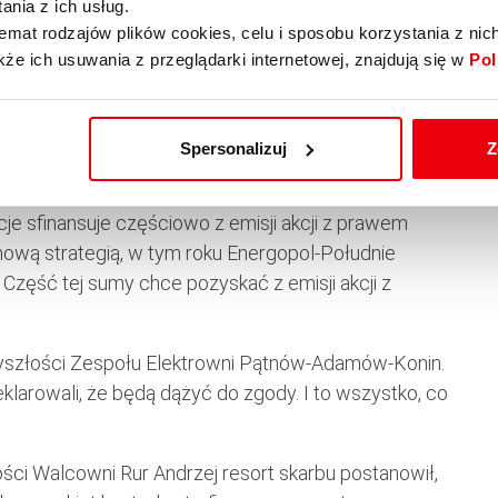
nia z ich usług.
wizji (KRRiT) z Urzędem Komunikacji Elektronicznej
emat rodzajów plików cookies, celu i sposobu korzystania z nic
k meteor — pojawił się równie szybko, jak znikł.
kże ich usuwania z przeglądarki internetowej, znajdują się w
Pol
na Streżyńska, szefowa UKE.
Spersonalizuj
Z
podstawowych obszarach działalności oraz zająć się
cje sfinansuje częściowo z emisji akcji z prawem
nową strategią, w tym roku Energopol-Południe
Część tej sumy chce pozyskać z emisji akcji z
zyszłości Zespołu Elektrowni Pątnów-Adamów-Konin.
larowali, że będą dążyć do zgody. I to wszystko, co
ci Walcowni Rur Andrzej resort skarbu postanowił,