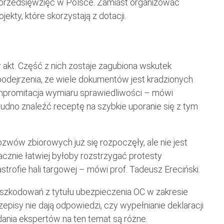
 przedsięwzięć w Polsce. Zamiast organizować
kty, które skorzystają z dotacji.
akt. Część z nich zostaje zagubiona wskutek
podejrzenia, że wiele dokumentów jest kradzionych
mpromitacja wymiaru sprawiedliwości – mówi
rudno znaleźć receptę na szybkie uporanie się z tym
ów zbiorowych już się rozpoczęły, ale nie jest
cznie łatwiej byłoby rozstrzygać protesty
ofie hali targowej – mówi prof. Tadeusz Ereciński.
szkodowań z tytułu ubezpieczenia OC w zakresie
isy nie dają odpowiedzi, czy wypełnianie deklaracji
nia ekspertów na ten temat są różne.