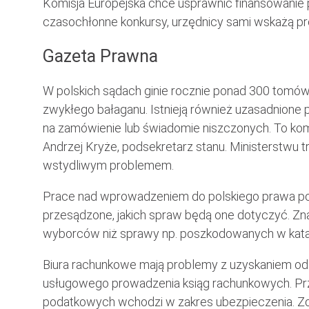
Komisja Europejska chce usprawnić finansowanie
czasochłonne konkursy, urzędnicy sami wskażą proje
Gazeta Prawna
W polskich sądach ginie rocznie ponad 300 tomów 
zwykłego bałaganu. Istnieją również uzasadnione 
na zamówienie lub świadomie niszczonych. To ko
Andrzej Kryże, podsekretarz stanu. Ministerstwu t
wstydliwym problemem.
Prace nad wprowadzeniem do polskiego prawa pozw
przesądzone, jakich spraw będą one dotyczyć. Zna
wyborców niż sprawy np. poszkodowanych w katastr
Biura rachunkowe mają problemy z uzyskaniem od
usługowego prowadzenia ksiąg rachunkowych. Przep
podatkowych wchodzi w zakres ubezpieczenia. Zda