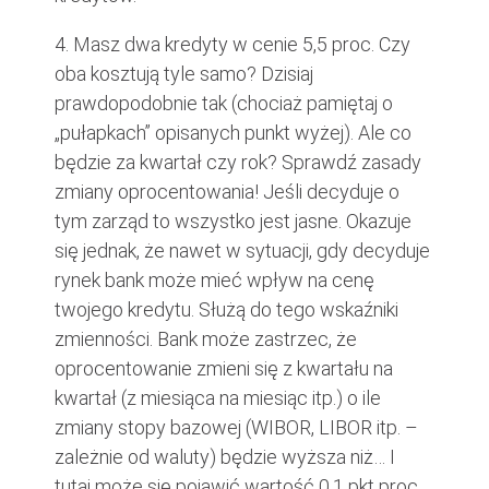
4. Masz dwa kredyty w cenie 5,5 proc. Czy
oba kosztują tyle samo? Dzisiaj
prawdopodobnie tak (chociaż pamiętaj o
„pułapkach” opisanych punkt wyżej). Ale co
będzie za kwartał czy rok? Sprawdź zasady
zmiany oprocentowania! Jeśli decyduje o
tym zarząd to wszystko jest jasne. Okazuje
się jednak, że nawet w sytuacji, gdy decyduje
rynek bank może mieć wpływ na cenę
twojego kredytu. Służą do tego wskaźniki
zmienności. Bank może zastrzec, że
oprocentowanie zmieni się z kwartału na
kwartał (z miesiąca na miesiąc itp.) o ile
zmiany stopy bazowej (WIBOR, LIBOR itp. –
zależnie od waluty) będzie wyższa niż… I
tutaj może się pojawić wartość 0,1 pkt proc.