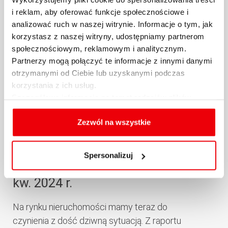
POWIĄZANE AKTUALNOŚCI
i reklam, aby oferować funkcje społecznościowe i
analizować ruch w naszej witrynie. Informacje o tym, jak
korzystasz z naszej witryny, udostępniamy partnerom
społecznościowym, reklamowym i analitycznym.
Partnerzy mogą połączyć te informacje z innymi danymi
otrzymanymi od Ciebie lub uzyskanymi podczas
korzystania z ich usług.
Szczegółowe informacje na temat rodzajów plików
cookies, celu i sposobu korzystania z nich przez nas
oraz zmiany ustawień plików cookies a także ich
Zezwól na wszystkie
usuwania z przeglądarki internetowej, znajdują się
w
Polityce cookies
.
Raport Expandera i Rentier.io –
Spersonalizuj
Ceny mieszkań, październik i III
kw. 2024 r.
Na rynku nieruchomości mamy teraz do
czynienia z dość dziwną sytuacją. Z raportu