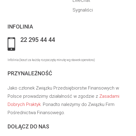
LiveChat
Sygnaliści
INFOLINIA
22 295 44 44
Infolinia (koszt za każdą rozpoczętą minutę wg stawek operatora)
PRZYNALEŻNOŚĆ
Jako członek Związku Przedsiębiorstw Finansowych w
Polsce prowadzimy działalność w zgodzie z
Zasadami
Dobrych Praktyk
. Ponadto należymy do Związku Firm
Pośrednictwa Finansowego.
DOŁĄCZ DO NAS