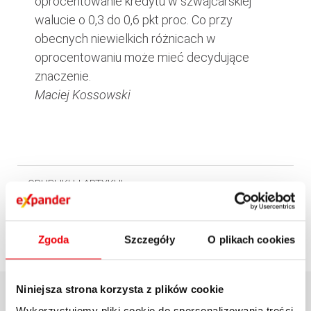
oprocentowanie kredytu w szwajcarskiej
walucie o 0,3 do 0,6 pkt proc. Co przy
obecnych niewielkich różnicach w
oprocentowaniu może mieć decydujące
znaczenie.
Maciej Kossowski
OPUBLIKUJ ARTYKUŁ
Zgoda
Szczegóły
O plikach cookies
Niniejsza strona korzysta z plików cookie
Wykorzystujemy pliki cookie do spersonalizowania treści