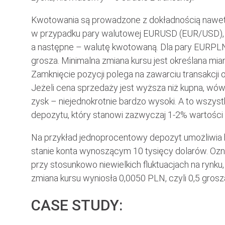
Kwotowania są prowadzone z dokładnością nawet d
w przypadku pary walutowej EURUSD (EUR/USD), g
a następne – walutę kwotowaną. Dla pary EURPLN
grosza. Minimalna zmiana kursu jest określana mian
Zamknięcie pozycji polega na zawarciu transakcji 
Jeżeli cena sprzedaży jest wyższa niż kupna, wó
zysk – niejednokrotnie bardzo wysoki. A to wszystk
depozytu, który stanowi zazwyczaj 1-2% wartości 
Na przykład jednoprocentowy depozyt umożliwia h
stanie konta wynoszącym 10 tysięcy dolarów. Ozn
przy stosunkowo niewielkich fluktuacjach na rynku
zmiana kursu wyniosła 0,0050 PLN, czyli 0,5 grosz
CASE STUDY: