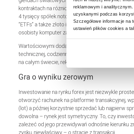
giełdach światowych (m.in. NYMEX/COMEX/GLOBEX
reklamowym i analitycznym. 
kontraktach na różnice kursowe “CFD” z 22 gieł
uzyskanymi podczas korzysta
4 tysięcy spółek notowanych na 19 giełdach pap
Szczegółowe informacje na t
“ETFs” a także złoto i srebro na rynku spot. Bezp
ustawień plików cookies a ta
osobisty komputer za pośrednictwem witryn inte
Wartościowymi dodatkami do platformy są podawan
technicznej, codzienne analizy finansowe, kursy 
na całym świecie, rekomendowane strategie, czat 
Gra o wyniku zerowym
Inwestowanie na rynku forex jest niezwykle proste.
otworzyć rachunek na platformie transakcyjnej, w
(lot) a później korzystnie sprzedać lub najpierw sp
dowolna – rynek jest symetryczny. To, czy inwestor
zależeć od jego przewidywań odnośnie kierunku 
zysku, niewłaściwy – o stracie z transakcji.