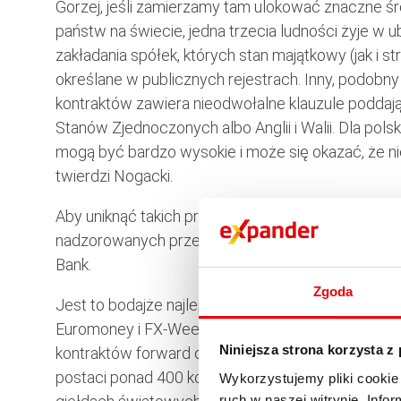
Gorzej, jeśli zamierzamy tam ulokować znaczne śro
państw na świecie, jedna trzecia ludności żyje w u
zakładania spółek, których stan majątkowy (jak i s
określane w publicznych rejestrach. Inny, podob
kontraktów zawiera nieodwołalne klauzule podda
Stanów Zjednoczonych albo Anglii i Walii. Dla po
mogą być bardzo wysokie i może się okazać, że n
twierdzi Nogacki.
Aby uniknąć takich problemów, wskazanym byłoby 
nadzorowanych przez państwo, jakimi są banki. Prz
Bank.
Zgoda
Jest to bodajże najlepsza platforma transakcyjna na
Euromoney i FX-Week. Pozwala na zawieranie trans
Niniejsza strona korzysta z
kontraktów forward outrights oraz opcji FX. Ponad
postaci ponad 400 kontraktów terminowych noto
Wykorzystujemy pliki cookie 
ruch w naszej witrynie. Inf