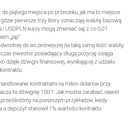
o piątego miejsca po przecinku, jak ma to miejsce
dzie pierwsze trzy litery oznaczają walutę bazową
 i USDPLN kursy mogą zmieniać się z co 0,01
em „pip”.
odwrotnej do wcześniejszej na taką samą ilość waluty.
wczas inwestor posiadający długą pozycję osiąga
o dzięki dźwigni finansowej, wynikającej z udziału
kontraktu.
andlowanie kontraktami na milion dolarów przy
acza to dźwignię 100:1. Jak można zarabiać, nawet
, prześledźmy na poniższym przykładzie, kiedy
a a depozyt stanowił 1% wartości kontraktu.