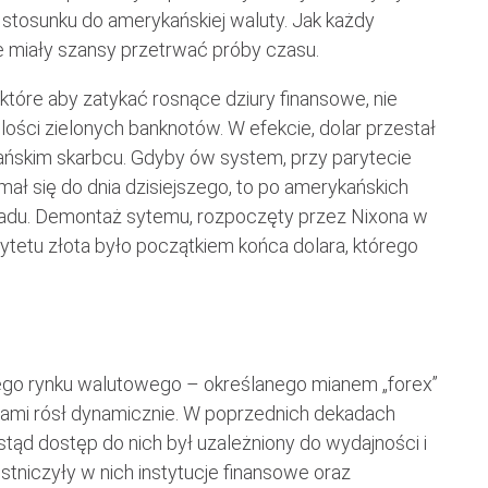
stosunku do amerykańskiej waluty. Jak każdy
ie miały szansy przetrwać próby czasu.
óre aby zatykać rosnące dziury finansowe, nie
lości zielonych banknotów. W efekcie, dolar przestał
ńskim skarbcu. Gdyby ów system, przy parytecie
ał się do dnia dzisiejszego, to po amerykańskich
ladu. Demontaż sytemu, rozpoczęty przez Nixona w
rytetu złota było początkiem końca dolara, którego
ego rynku walutowego – określanego mianem „forex”
lutami rósł dynamicznie. W poprzednich dekadach
stąd dostęp do nich był uzależniony do wydajności i
tniczyły w nich instytucje finansowe oraz