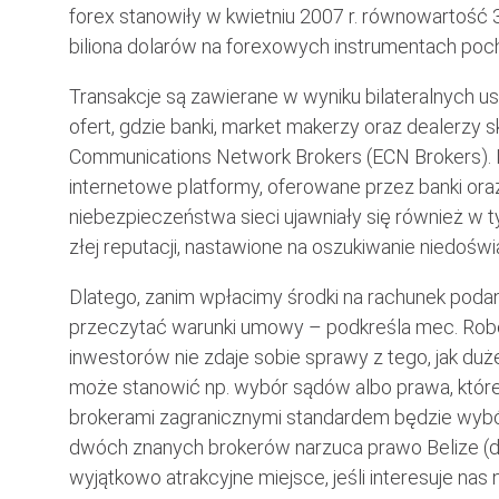
forex stanowiły w kwietniu 2007 r. równowartość 3
biliona dolarów na forexowych instrumentach poc
Transakcje są zawierane w wyniku bilateralnych ust
ofert, gdzie banki, market makerzy oraz dealerzy s
Communications Network Brokers (ECN Brokers). I
internetowe platformy, oferowane przez banki oraz 
niebezpieczeństwa sieci ujawniały się również w 
złej reputacji, nastawione na oszukiwanie niedoś
Dlatego, zanim wpłacimy środki na rachunek podan
przeczytać warunki umowy – podkreśla mec. Robert
inwestorów nie zdaje sobie sprawy z tego, jak du
może stanowić np. wybór sądów albo prawa, któr
brokerami zagranicznymi standardem będzie wybór
dwóch znanych brokerów narzuca prawo Belize (da
wyjątkowo atrakcyjne miejsce, jeśli interesuje nas 