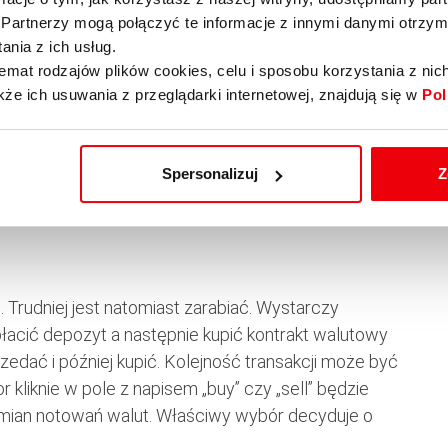
, CBOT, CME, ICE, AMS, EUREX, LIFFE, TYO) i
Partnerzy mogą połączyć te informacje z innymi danymi otrzym
d. Za pomocą SaxoTradera można inwestować w akcje
nia z ich usług.
ierów wartościowych, fundusze notowane na giełdach
emat rodzajów plików cookies, celu i sposobu korzystania z nic
łatną platformę SaxoTrader można ściągnąć na
kże ich usuwania z przeglądarki internetowej, znajdują się w
Pol
rnetowych, np: www.e-saxotrader.com.
e aktualne kursy walut, narzędzia analizy
Spersonalizuj
Z
surowców i akcji, kalendarz wydarzeń ekonomicznych
oraz spora piguła edukacyjna.
 Trudniej jest natomiast zarabiać. Wystarczy
płacić depozyt a następnie kupić kontrakt walutowy
rzedać i później kupić. Kolejność transakcji może być
 kliknie w pole z napisem „buy” czy „sell” będzie
zmian notowań walut. Właściwy wybór decyduje o