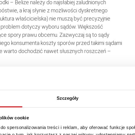
dki – Belize należy do najsłabiej zaludnionych
bóstwie, a kraj słynie z możliwości dyskretnego
truktura właścicielska) nie muszą być precyzyjnie
ny problem dotyczy wyboru sądów. Większość
jące spory prawu obcemu. Zazwyczaj są to sądy
lskiego konsumenta koszty sporów przed takimi sądami
ie warto dochodzić nawet słusznych roszczeń –
korzystanie z platform renomowanych instytucji
ykładem jest SaxoTrader, który oferuje duński Saxo
Szczegóły
 rynku, nagradzana kilkakrotnie m.in. przez
akcji na rynku forex dla ponad 160 par walutowych
 plików cookie
to SaxoTrader daje dostęp on-line do inwestycji w
wanych na 16 najpoważniejszych towarowych
do spersonalizowania treści i reklam, aby oferować funkcje sp
ormacje o tym, jak korzystasz z naszej witryny, udostępniamy p