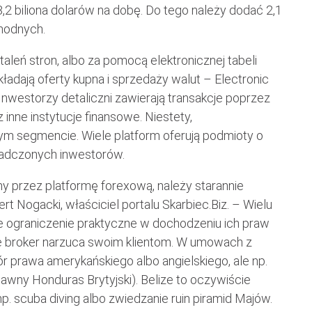
,2 biliona dolarów na dobę. Do tego należy dodać 2,1
hodnych.
aleń stron, albo za pomocą elektronicznej tabeli
kładają oferty kupna i sprzedaży walut – Electronic
nwestorzy detaliczni zawierają transakcje poprzez
inne instytucje finansowe. Niestety,
tym segmencie. Wiele platform oferują podmioty o
wiadczonych inwestorów.
y przez platformę forexową, należy starannie
 Nogacki, właściciel portalu Skarbiec.Biz. – Wielu
że ograniczenie praktyczne w dochodzeniu ich praw
e broker narzuca swoim klientom. W umowach z
 prawa amerykańskiego albo angielskiego, ale np.
wny Honduras Brytyjski). Belize to oczywiście
np. scuba diving albo zwiedzanie ruin piramid Majów.