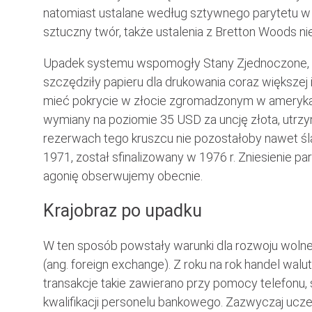
natomiast ustalane według sztywnego parytetu w 
sztuczny twór, także ustalenia z Bretton Woods n
Upadek systemu wspomogły Stany Zjednoczone, kt
szczędziły papieru dla drukowania coraz większej i
mieć pokrycie w złocie zgromadzonym w ameryka
wymiany na poziomie 35 USD za uncję złota, utrzym
rezerwach tego kruszcu nie pozostałoby nawet ś
1971, został sfinalizowany w 1976 r. Zniesienie pa
agonię obserwujemy obecnie.
Krajobraz po upadku
W ten sposób powstały warunki dla rozwoju woln
(ang. foreign exchange). Z roku na rok handel wa
transakcje takie zawierano przy pomocy telefonu, 
kwalifikacji personelu bankowego. Zazwyczaj uczes