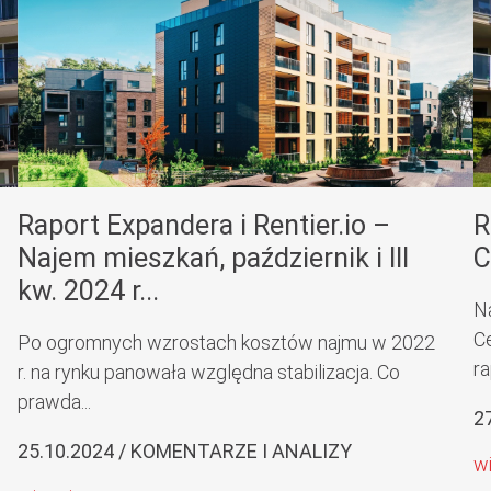
Raport Expandera i Rentier.io –
R
Najem mieszkań, październik i III
C
kw. 2024 r...
N
C
Po ogromnych wzrostach kosztów najmu w 2022
ra
r. na rynku panowała względna stabilizacja. Co
prawda...
2
25.10.2024 / KOMENTARZE I ANALIZY
w