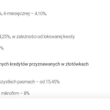
, 6-miesięcznej – 4,10%,
,25%, w zależności od lokowanej kwoty
0%
nych kredytów przyznawanych w złotówkach
zystkich pasmach – od 15,45%
 mikrofirm – 8%
ntowych przez Bank Centralny Szwajcarii i