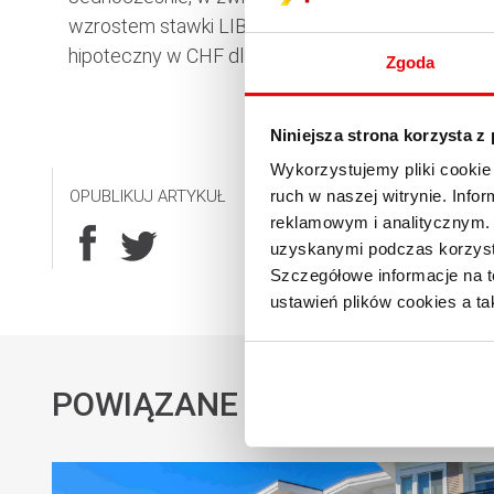
wzrostem stawki LIBOR 3M w CHF od początku ro
hipoteczny w CHF dla mikrofirm wzrasta do 5,40%
Zgoda
Niniejsza strona korzysta z
Wykorzystujemy pliki cookie 
OPUBLIKUJ ARTYKUŁ
ruch w naszej witrynie. Inf
reklamowym i analitycznym. 
uzyskanymi podczas korzysta
Szczegółowe informacje na t
ustawień plików cookies a ta
POWIĄZANE AKTUALNOŚCI