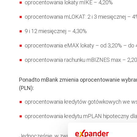
oprocentowania lokaty mIKE – 4,20%
oprocentowania mLOKAT: 2 i 3 miesięcznej – 4%
9 i 12 miesięcznej – 4,30%
oprocentowania eMAX lokaty – od 3,20% – do 4
oprocentowania rachunku mBIZNES max – 2,2
Ponadto mBank zmienia oprocentowanie wybra
(PLN):
oprocentowania kredytów gotówkowych we ws
oprocentowania kredytu mPLAN hipoteczny dla
Jednocześnie, w związku z podwyżkami stóp proce