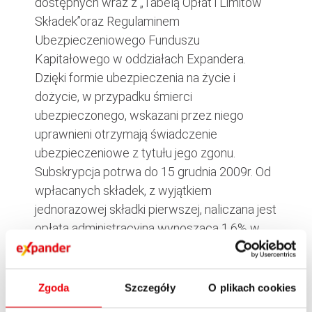
dostępnych wraz z „Tabelą Opłat i Limitów
Składek”oraz Regulaminem
Ubezpieczeniowego Funduszu
Kapitałowego w oddziałach Expandera.
Dzięki formie ubezpieczenia na życie i
dożycie, w przypadku śmierci
ubezpieczonego, wskazani przez niego
uprawnieni otrzymają świadczenie
ubezpieczeniowe z tytułu jego zgonu.
Subskrypcja potrwa do 15 grudnia 2009r. Od
wpłacanych składek, z wyjątkiem
jednorazowej składki pierwszej, naliczana jest
opłata administracyjna wynosząca 1,6% w
skali roku. Opłata za ryzyko jest pobierana w
ramach opłaty administracyjnej.
Zgoda
Szczegóły
O plikach cookies
Poza nowym produktem Expander –