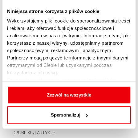
Niezależny Doradca Finansowy oferuje
również wiele korzystnych metod
Niniejsza strona korzysta z plików cookie
efektywnego lokowania oszczędności oraz
Wykorzystujemy pliki cookie do spersonalizowania treści
pozyskiwania środków finansowych. Klienci
i reklam, aby oferować funkcje społecznościowe i
Expandera mogą wybrać najlepiej
analizować ruch w naszej witrynie. Informacje o tym, jak
dopasowany kredyt hipoteczny lub uzyskać
korzystasz z naszej witryny, udostępniamy partnerom
społecznościowym, reklamowym i analitycznym.
atrakcyjny kredyt gotówkowy. Ponadto
Partnerzy mogą połączyć te informacje z innymi danymi
Expander posiada bogatą ofertę produktów
otrzymanymi od Ciebie lub uzyskanymi podczas
inwestycyjnych oraz oszczędnościowych.
korzystania z ich usług.
Korzystając z pomocy doradców Expandera
Szczegółowe informacje na temat rodzajów plików
można także podpisać umowę z OFE i
cookies, celu i sposobu korzystania z nich przez nas
skorzystać z ubezpieczeń zdrowotnych.
oraz zmiany ustawień plików cookies a także ich
Zezwól na wszystkie
usuwania z przeglądarki internetowej, znajdują się
w
Polityce cookies
.
Spersonalizuj
OPUBLIKUJ ARTYKUŁ