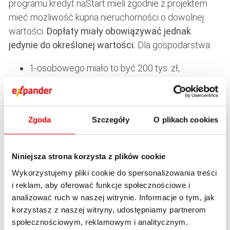
programu kredyt naStart mieli zgodnie z projektem
mieć możliwość kupna nieruchomości o dowolnej
wartości.
Dopłaty miały obowiązywać jednak
jedynie do określonej wartości.
Dla gospodarstwa:
1-osobowego miało to być 200 tys. zł,
2-osobowego – 400 tys. zł,
3-osobowego – 450 tys. zł,
4-osobowego – 500 tys. zł,
Zgoda
Szczegóły
O plikach cookies
5-osobowego lub większego – 600 tys. zł.
Przykład. Jeśli osoby prowadzące pięcioosobowe
Niniejsza strona korzysta z plików cookie
gospodarstwo domowe wnioskowałyby o kredyt 0%
Wykorzystujemy pliki cookie do spersonalizowania treści
na zakup mieszkania o wartości 800 tys. zł,
i reklam, aby oferować funkcje społecznościowe i
preferencyjny kredyt objąłby jedynie wartość 600 tys.
analizować ruch w naszej witrynie. Informacje o tym, jak
zł. Od pozostałych dwustu kredytodawca naliczyłby
korzystasz z naszej witryny, udostępniamy partnerom
koszty w standardowej wysokości.
społecznościowym, reklamowym i analitycznym.