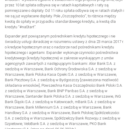
przez 10 lat spłata odbywa się w ratach kapitałowych i raty są
pomniejszane o dopłaty. Od 11 roku spłata odbywa się w ratach stałych i
nie są już wypłacane dopłaty. Pole „Oszczędności”, to różnica między
kwotą do spłaty w przypadku standardowego kredytu, a kwotą dla
kredytu “#naStart”.
Expander jest powiązanym pośrednikiem kredytu hipotecznego i nie
świadczy usługi doradczej w rozumieniu ustawy z dnia 23 marca 2017 r.
o kredycie hipotecznym oraz o nadzorze nad pośrednikami kredytu
hipotecznego i agentami. Expander wykonuje czynności pośrednictwa
kredytowego (kredyty hipoteczne) w zakresie wynikającym z umów
agencyjnych zawartych z następującymi bankami: Alior Bank S.A. z
siedzibą w Warszawie, Bank Ochrony Środowiska S.A. z siedzibą w
Warszawie, Bank Polska Kasa Opieki S.A. z siedzibą w Warszawie,
Bank Pocztowy S.A. z siedzibą w Bydgoszczy [zawieszona możliwość
składania wniosków], Powszechna Kasa Oszczędności Bank Polski S.A.
z siedzibą w Warszawie, Bank BNP Paribas S.A. z siedzibą w
Warszawie, Santander Bank Polska S.A. z siedzibą w Warszawie, ING
Bank Śląski S.A. z siedzibą w Katowicach, mBank S.A. z siedzibą w
Warszawie, Bank Millennium S.A. z siedzibą w Warszawie, Bank
Handlowy S.A. z siedzibą w Warszawie, Bank Polskiej Spółdzielczości
S.A. z siedzibą w Warszawie, Spółdzielczy Bank Rozwoju z siedzibą w
Szpietowie, VeloBank S.A. z siedzibą w Warszawie, PKO Bank