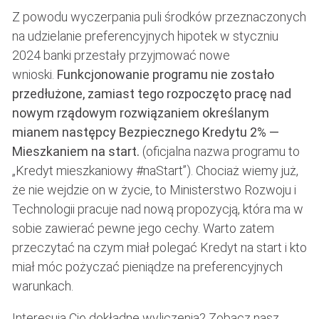
Z powodu wyczerpania puli środków przeznaczonych
na udzielanie preferencyjnych hipotek w styczniu
2024 banki przestały przyjmować nowe
wnioski.
Funkcjonowanie programu nie zostało
przedłużone, zamiast tego rozpoczęto pracę nad
nowym rządowym rozwiązaniem określanym
mianem następcy Bezpiecznego Kredytu 2% —
Mieszkaniem na start.
(oficjalna nazwa programu to
„Kredyt mieszkaniowy #naStart”). Chociaż wiemy już,
że nie wejdzie on w życie, to Ministerstwo Rozwoju i
Technologii pracuje nad nową propozycją, która ma w
sobie zawierać pewne jego cechy. Warto zatem
przeczytać na czym miał polegać Kredyt na start i kto
miał móc pożyczać pieniądze na preferencyjnych
warunkach.
Interesują Cię dokładne wyliczenia? Zobacz nasz