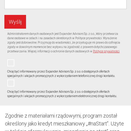
Administratorem danych osobowych jest Expander Advisors Sp. z o.o., który przetwarza
dane osobowe w celach i na zasadach określonych w Polityce prywatności. Wyrażenie
zgody jest dobrowolne. Przyjmuję do wiadomości, że przysługuje mi prawo do cofnięcia
zgody w dowolnym momencie bez wpływu na zgodność z prawem dotychczasowego
przetwarzania. Więcej informacji o ochronie danych osobowych w
Polityce prywatności
Chcę być informowany przez Expander Advisors Sp. z o.o. o dostępnych ofertach
specjalnych i akcjach promocyjnych z wykorzystaniem telefonicznej drogi kontaktu.
Chcę być informowany przez Expander Advisors Sp. z o.o. o dostępnych ofertach
specjalnych i akcjach promocyjnych z wykorzystaniem elektronicznej drogi kontaktu.
Zgodnie z materiałami rządowymi, program został
określony jako kredyt mieszkaniowy „#naStart”. Użyte