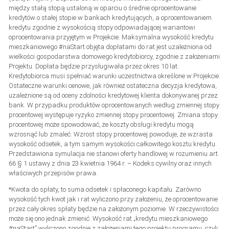
między stałą stopą ustaloną w oparciu o średnie oprocentowanie
kredytów o stałej stopie w bankach kredytujących, a oprocentowaniem
kredytu zgodnie z wysokością stopy odpowiadającej wariantowi
oprocentowania przyjętym w Projekcie. Maksymalna wysokość kredytu
mieszkaniowego #naStart objęta dopłatami do rat jest uzależniona od
wielkości gospodarstwa domowego kredytobiorcy, zgodnie z założeniami
Projektu. Dopłata będzie przysługiwała przez okres 10 lat.
Kredytobiorca musi spełniać warunki uczestnictwa określone w Projekcie.
Ostateczne warunki cenowe, jak również ostateczna decyzja kredytowa,
uzależnione są od oceny zdolności kredytowej klienta dokonywanej przez
bank. W przypadku produktów oprocentowanych według zmiennej stopy
procentowej występuje ryzyko zmiennej stopy procentowej. Zmiana stopy
procentowej może spowodować, że koszty obsługi kredytu mogą
wzrosnąć lub zmaleć. Wzrost stopy procentowej powoduje, że wzrasta
wysokość odsetek, a tym samym wysokości całkowitego kosztu kredytu.
Przedstawiona symulacja nie stanowi oferty handlowej w rozumieniu art.
66 § 1 ustawy z dnia 23 kwietnia 1964 r. – Kodeks cywilny oraz innych
właściwych przepisów prawa.
*Kwota do spłaty, to suma odsetek i spłaconego kapitału. Zarówno
wysokość tych kwot jak i rat wyliczono przy założeniu, że oprocentowanie
przez cały okres spłaty będzie na założonym poziomie. W rzeczywistości
może się ono jednak zmienić. Wysokość rat „kredytu mieszkaniowego
#naStart” wyliczono zgodnie z założeniami tego projektu programu, czyli