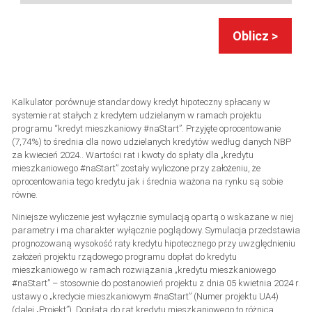
Oblicz >
Kalkulator porównuje standardowy kredyt hipoteczny spłacany w
systemie rat stałych z kredytem udzielanym w ramach projektu
programu “kredyt mieszkaniowy #naStart”. Przyjęte oprocentowanie
(7,74%) to średnia dla nowo udzielanych kredytów według danych NBP
za kwiecień 2024.. Wartości rat i kwoty do spłaty dla „kredytu
mieszkaniowego #naStart” zostały wyliczone przy założeniu, że
oprocentowania tego kredytu jak i średnia ważona na rynku są sobie
równe.
Niniejsze wyliczenie jest wyłącznie symulacją opartą o wskazane w niej
parametry i ma charakter wyłącznie poglądowy. Symulacja przedstawia
prognozowaną wysokość raty kredytu hipotecznego przy uwzględnieniu
założeń projektu rządowego programu dopłat do kredytu
mieszkaniowego w ramach rozwiązania „kredytu mieszkaniowego
#naStart” – stosownie do postanowień projektu z dnia 05 kwietnia 2024 r.
ustawy o „kredycie mieszkaniowym #naStart” (Numer projektu UA4)
(dalej „Projekt”). Dopłata do rat kredytu mieszkaniowego to różnica