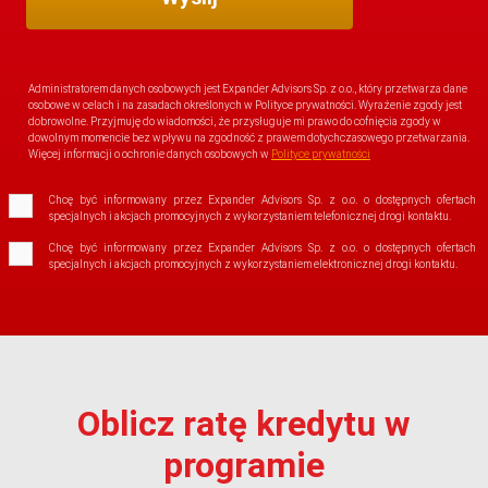
Administratorem danych osobowych jest Expander Advisors Sp. z o.o., który przetwarza dane
osobowe w celach i na zasadach określonych w Polityce prywatności. Wyrażenie zgody jest
dobrowolne. Przyjmuję do wiadomości, że przysługuje mi prawo do cofnięcia zgody w
dowolnym momencie bez wpływu na zgodność z prawem dotychczasowego przetwarzania.
Więcej informacji o ochronie danych osobowych w
Polityce prywatności
Chcę być informowany przez Expander Advisors Sp. z o.o. o dostępnych ofertach
specjalnych i akcjach promocyjnych z wykorzystaniem telefonicznej drogi kontaktu.
Chcę być informowany przez Expander Advisors Sp. z o.o. o dostępnych ofertach
specjalnych i akcjach promocyjnych z wykorzystaniem elektronicznej drogi kontaktu.
Oblicz ratę kredytu w
programie