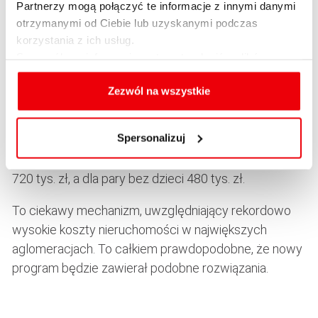
Partnerzy mogą połączyć te informacje z innymi danymi
Kredytobiorcy, którzy kupowaliby mieszkanie lub
otrzymanymi od Ciebie lub uzyskanymi podczas
dom w Warszawie, mogliby liczyć na wzrost
korzystania z ich usług.
powyższych wartości o 20 proc. Z kolei w Gdańsku,
Szczegółowe informacje na temat rodzajów plików
Poznaniu, Krakowie i Wrocławiu wartości te miały
cookies, celu i sposobu korzystania z nich przez nas
być podwyższone o 10%.
oraz zmiany ustawień plików cookies a także ich
Zezwól na wszystkie
usuwania z przeglądarki internetowej, znajdują się
Dla przykładu w przypadku wskazanej wyżej rodziny,
w
Polityce cookies
.
Spersonalizuj
która zaciągałaby kredyt 0% na mieszkanie w
Warszawie, dopłaty miały obowiązywać do kwoty
720 tys. zł, a dla pary bez dzieci 480 tys. zł.
To ciekawy mechanizm, uwzględniający rekordowo
wysokie koszty nieruchomości w największych
aglomeracjach. To całkiem prawdopodobne, że nowy
program będzie zawierał podobne rozwiązania.