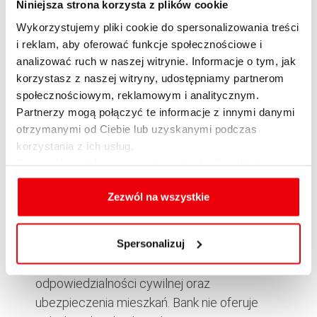
Student, Komfort oraz VIP. Ubezpieczenie
Niniejsza strona korzysta z plików cookie
prowadzone jest przez Towarzystwo
Wykorzystujemy pliki cookie do spersonalizowania treści
Ubezpieczeń na Życie ING Nationale-
i reklam, aby oferować funkcje społecznościowe i
Nederlanden Polska SA. Suma ubezpieczeń
analizować ruch w naszej witrynie. Informacje o tym, jak
korzystasz z naszej witryny, udostępniamy partnerom
wynosi odpowiednio 5.000, 10.000 i 20.000
społecznościowym, reklamowym i analitycznym.
zł. Istnieje możliwość rozszerzenia zakresu
Partnerzy mogą połączyć te informacje z innymi danymi
ochrony oraz podniesienie wysokości sum
otrzymanymi od Ciebie lub uzyskanymi podczas
ubezpieczenia poprzez skorzystanie z
korzystania z ich usług.
ubezpieczenia dodatkowego.
Szczegółowe informacje na temat rodzajów plików
cookies, celu i sposobu korzystania z nich przez nas
Bank PKO BP
oraz zmiany ustawień plików cookies a także ich
Zezwól na wszystkie
usuwania z przeglądarki internetowej, znajdują się
Klienci posiadający konto w PKO BP mogą
w
Polityce cookies
.
Spersonalizuj
korzystać z ubezpieczenia na życie
SuperOpieka, ubezpieczenia
odpowiedzialności cywilnej oraz
ubezpieczenia mieszkań. Bank nie oferuje