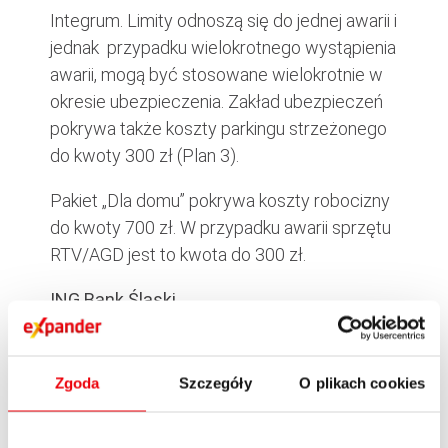
Integrum. Limity odnoszą się do jednej awarii i
jednak przypadku wielokrotnego wystąpienia
awarii, mogą być stosowane wielokrotnie w
okresie ubezpieczenia. Zakład ubezpieczeń
pokrywa także koszty parkingu strzeżonego
do kwoty 300 zł (Plan 3).
Pakiet „Dla domu” pokrywa koszty robocizny
do kwoty 700 zł. W przypadku awarii sprzętu
RTV/AGD jest to kwota do 300 zł.
ING Bank Śląski
ING Bank Śląski oferuje swoim klientom
„Ubezpieczenie podstawowe” – bezpłatne
Zgoda
Szczegóły
O plikach cookies
ubezpieczenie, którym objęci są posiadacze
oraz współposiadacze Kont z Lwem