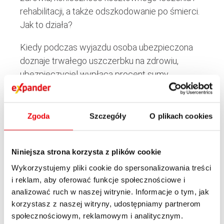
rehabilitacji, a także odszkodowanie po śmierci.
Jak to działa?
Kiedy podczas wyjazdu osoba ubezpieczona
doznaje trwałego uszczerbku na zdrowiu,
ubezpieczyciel wypłaca procent sumy
ubezpieczenia równy procentowi poniesionego
uszczerbku. Natomiast w razie śmierci w
wypadku podczas podróży uzyskane
Zgoda
Szczegóły
O plikach cookies
świadczenie wynosi 100% sumy ubezpieczenia.
Ubezpieczenie OC
Niniejsza strona korzysta z plików cookie
Wykorzystujemy pliki cookie do spersonalizowania treści
W podróży nie tylko twoje zdrowie i mienie
i reklam, aby oferować funkcje społecznościowe i
analizować ruch w naszej witrynie. Informacje o tym, jak
wymaga ubezpieczenia. Może się zdarzyć, że
korzystasz z naszej witryny, udostępniamy partnerom
nieumyślnie wyrządzisz szkodę osobie trzeciej,
społecznościowym, reklamowym i analitycznym.
np. potrącisz pieszego, uszkodzisz czyjś bagaż