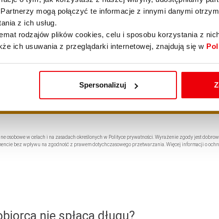
Partnerzy mogą połączyć te informacje z innymi danymi otrzym
nia z ich usług.
emat rodzajów plików cookies, celu i sposobu korzystania z nic
kże ich usuwania z przeglądarki internetowej, znajdują się w
Pol
Spersonalizuj
Z
dane osobowe w celach i na zasadach określonych w Polityce prywatności. Wyrażenie zgody jest dobrow
mencie bez wpływu na zgodność z prawem dotychczasowego przetwarzania. Więcej informacji o ochr
obiorca nie spłaca długu?