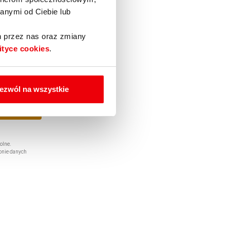
anymi od Ciebie lub
h przez nas oraz zmiany
ityce cookies
.
ezwól na wszystkie
olne.
onie danych