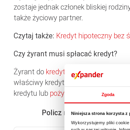
zostaje jednak członek bliskiej rodzin
także życiowy partner.
Czytaj także:
Kredyt hipoteczny bez 
Czy żyrant musi spłacać kredyt?
Żyrant do
kredytu hipotecznego
oraz 
właściwy kredytobiorca nie będzie w
kredytu lub
pożyczki
wiąże się więc z
Zgoda
Policz realną zdolność kr
Niniejsza strona korzysta z
Wykorzystujemy pliki cookie 
ruch w naszej witrynie. Inf