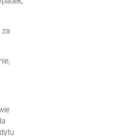
ypadek,
g za
ie,
wie
da
edytu