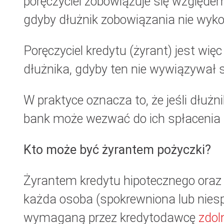
poręczyciel zobowiązuje się względe
gdyby dłużnik zobowiązania nie wyko
Poręczyciel kredytu (żyrant) jest wię
dłużnika, gdyby ten nie wywiązywał 
W praktyce oznacza to, że jeśli dłużn
bank może wezwać do ich spłacenia p
Kto może być żyrantem pożyczki?
Żyrantem kredytu hipotecznego oraz
każda osoba (spokrewniona lub niesp
wymaganą przez kredytodawcę
zdol