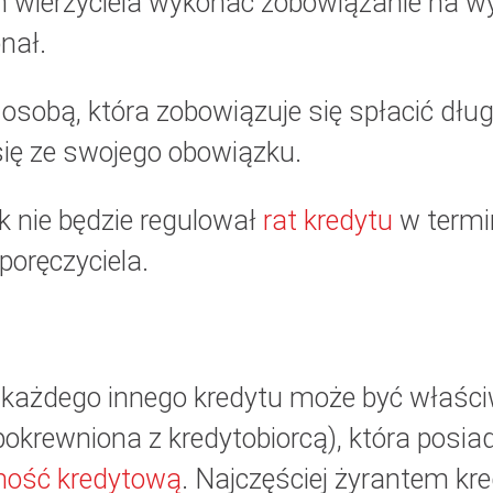
m wierzyciela wykonać zobowiązanie na w
nał.
c osobą, która zobowiązuje się spłacić dłu
się ze swojego obowiązku.
ik nie będzie regulował
rat kredytu
w termin
oręczyciela.
 każdego innego kredytu może być właści
okrewniona z kredytobiorcą), która posia
ność kredytową
. Najczęściej żyrantem kr