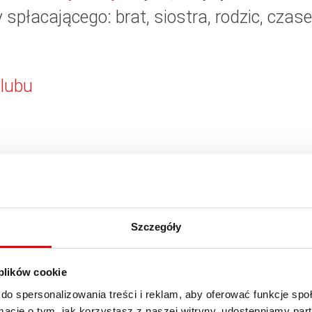
y spłacającego: brat, siostra, rodzic, cza
ślubu
każdego innego kredytu musi spłacać raty,
ywiązywał się z tego obowiązku. Podżyro
e sporym ryzykiem.
Szczegóły
edytową z ekspertem - umów spotkanie
 plików cookie
do spersonalizowania treści i reklam, aby oferować funkcje sp
ormacje o tym, jak korzystasz z naszej witryny, udostępniamy p