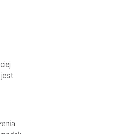
ciej
jest
zenia