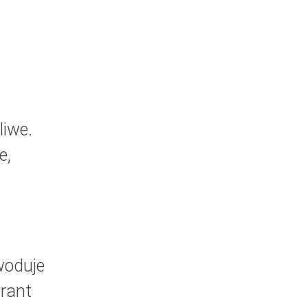
liwe.
e,
woduje
yrant