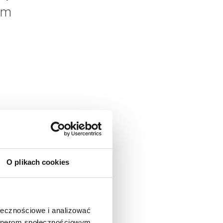
sem
 jeśli
wanie
O plikach cookies
ołecznościowe i analizować
artnerom społecznościowym,