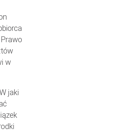
 on
obiorca
. Prawo
ztów
wi w
W jaki
ać
wiązek
rodki