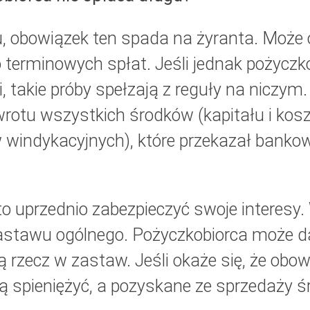
gu, obowiązek ten spada na żyranta. Może
 terminowych spłat. Jeśli jednak pożyczk
 takie próby spełzają z reguły na niczym
rotu wszystkich środków (kapitału i kos
windykacyjnych), które przekazał banko
o uprzednio zabezpieczyć swoje interesy. 
astawu ogólnego. Pożyczkobiorca może d
 rzecz w zastaw. Jeśli okaże się, że obo
ą spieniężyć, a pozyskane ze sprzedaży ś