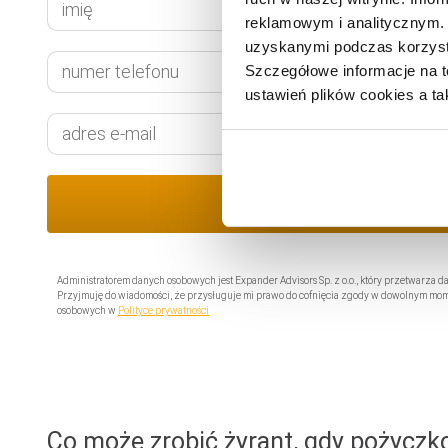
reklamowym i analitycznym. 
uzyskanymi podczas korzysta
Szczegółowe informacje na t
ustawień plików cookies a ta
Administratorem danych osobowych jest Expander Advisors Sp. z o.o., który przetwarza 
Przyjmuję do wiadomości, że przysługuje mi prawo do cofnięcia zgody w dowolnym mo
osobowych w
Polityce prywatności
Co może zrobić żyrant, gdy pożyczk