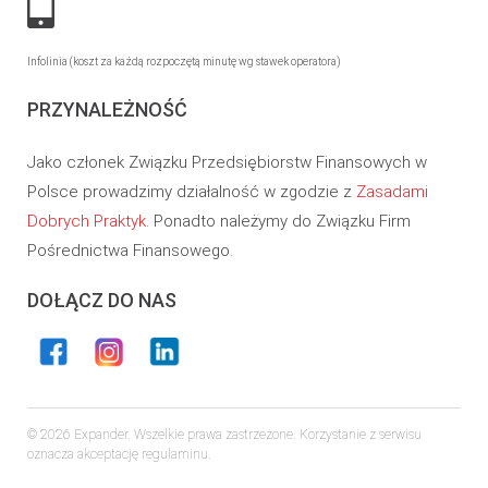
Infolinia (koszt za każdą rozpoczętą minutę wg stawek operatora)
PRZYNALEŻNOŚĆ
Jako członek Związku Przedsiębiorstw Finansowych w
Polsce prowadzimy działalność w zgodzie z
Zasadami
Dobrych Praktyk
. Ponadto należymy do Związku Firm
Pośrednictwa Finansowego.
DOŁĄCZ DO NAS
© 2026 Expander. Wszelkie prawa zastrzeżone. Korzystanie z serwisu
oznacza akceptację regulaminu.