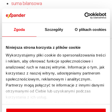
suma bilansowa
suma odstąpienia
system kursu jednolitego
system notowań ciągłych
Zgoda
Szczegóły
O plikach cookies
szkoda
Niniejsza strona korzysta z plików cookie
EXPANDER
KALKULATORY
Wykorzystujemy pliki cookie do spersonalizowania treści
O firmie
Kredytowe
i reklam, aby oferować funkcje społecznościowe i
analizować ruch w naszej witrynie. Informacje o tym, jak
Kontakt z Expanderem
Emerytalne
korzystasz z naszej witryny, udostępniamy partnerom
Kontakt do mediów
Ubezpieczeniowe
społecznościowym, reklamowym i analitycznym.
English summary
Raty kredytu hipotecznego
Partnerzy mogą połączyć te informacje z innymi danymi
otrzymanymi od Ciebie lub uzyskanymi podczas
Dołącz do nas
Raty kredytu gotówkowego
korzystania z ich usług.
Informacja o realizowanej
Realnych kosztów kredytu
Szczegółowe informacje na temat rodzajów plików
strategii podatkowej 2020
Zdolności kredytowej
cookies, celu i sposobu korzystania z nich przez nas