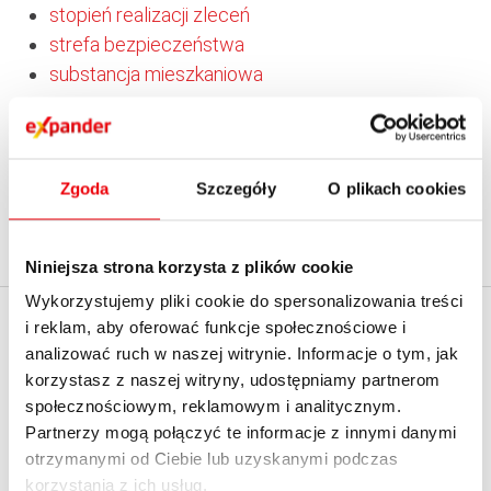
stopień realizacji zleceń
strefa bezpieczeństwa
substancja mieszkaniowa
suma
suma bilansowa
suma odstąpienia
Zgoda
Szczegóły
O plikach cookies
system kursu jednolitego
system notowań ciągłych
szkoda
Niniejsza strona korzysta z plików cookie
Wykorzystujemy pliki cookie do spersonalizowania treści
i reklam, aby oferować funkcje społecznościowe i
EXPANDER
KALKULATORY
analizować ruch w naszej witrynie. Informacje o tym, jak
korzystasz z naszej witryny, udostępniamy partnerom
O firmie
Kredytowe
społecznościowym, reklamowym i analitycznym.
Kontakt z Expanderem
Emerytalne
Partnerzy mogą połączyć te informacje z innymi danymi
Kontakt do mediów
Ubezpieczeniowe
otrzymanymi od Ciebie lub uzyskanymi podczas
korzystania z ich usług.
English summary
Raty kredytu hipotecznego