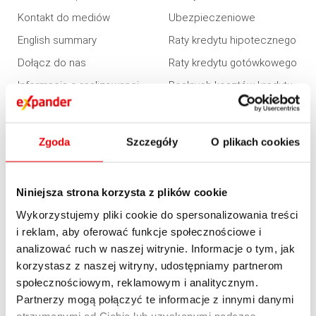
Kontakt do mediów
Ubezpieczeniowe
English summary
Raty kredytu hipotecznego
Dołącz do nas
Raty kredytu gotówkowego
Informacja o realizowanej
Realnych kosztów kredytu
strategii podatkowej 2020
Zdolności kredytowej
Informacja o realizowanej
Refinansowania kredytu
strategii podatkowej 2021
Zgoda
Szczegóły
O plikach cookies
Konsolidacji
Informacja o realizowanej
strategii podatkowej 2022
Niniejsza strona korzysta z plików cookie
Informacja o realizowanej
Wykorzystujemy pliki cookie do spersonalizowania treści
strategii podatkowej 2023
i reklam, aby oferować funkcje społecznościowe i
OFERTA
analizować ruch w naszej witrynie. Informacje o tym, jak
korzystasz z naszej witryny, udostępniamy partnerom
Kredyty
społecznościowym, reklamowym i analitycznym.
Partnerzy mogą połączyć te informacje z innymi danymi
Nieruchomości
otrzymanymi od Ciebie lub uzyskanymi podczas