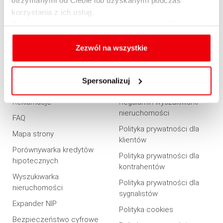
Ubezpieczenia
korzystania z ich usług.
Oferta dla firm
Szczegółowe informacje na temat rodzajów plików
cookies, celu i sposobu korzystania z nich przez nas
PRZYDATNE
REGULAMINY
oraz zmiany ustawień plików cookies a także ich
Zezwól na wszystkie
usuwania z przeglądarki internetowej, znajdują się
Dostepność
Regulaminy
w
Polityce cookies
.
Spersonalizuj
Rabaty i promocje
Regulamin serwisu
Reklamacje
Regulamin wyszukiwarki
nieruchomości
FAQ
Polityka prywatności dla
Mapa strony
klientów
Porównywarka kredytów
Polityka prywatności dla
hipotecznych
kontrahentów
Wyszukiwarka
Polityka prywatności dla
nieruchomości
sygnalistów
Expander NIP
Polityka cookies
Bezpieczeństwo cyfrowe