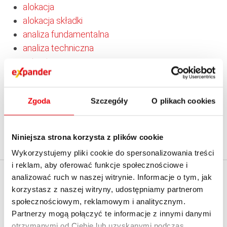
alokacja
alokacja składki
analiza fundamentalna
analiza techniczna
animator
arbitraż
arkusz zleceń
Zgoda
Szczegóły
O plikach cookies
asekuracja
asset management
asymilacja
Niniejsza strona korzysta z plików cookie
awal
Wykorzystujemy pliki cookie do spersonalizowania treści
i reklam, aby oferować funkcje społecznościowe i
analizować ruch w naszej witrynie. Informacje o tym, jak
EXPANDER
KALKULATORY
korzystasz z naszej witryny, udostępniamy partnerom
społecznościowym, reklamowym i analitycznym.
O firmie
Kredytowe
Partnerzy mogą połączyć te informacje z innymi danymi
Kontakt z Expanderem
Emerytalne
otrzymanymi od Ciebie lub uzyskanymi podczas