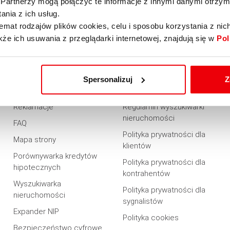
Partnerzy mogą połączyć te informacje z innymi danymi otrzym
nia z ich usług.
emat rodzajów plików cookies, celu i sposobu korzystania z nic
kże ich usuwania z przeglądarki internetowej, znajdują się w
Pol
PRZYDATNE
REGULAMINY
Dostepność
Regulaminy
Spersonalizuj
Z
Rabaty i promocje
Regulamin serwisu
Reklamacje
Regulamin wyszukiwarki
nieruchomości
FAQ
Polityka prywatności dla
Mapa strony
klientów
Porównywarka kredytów
Polityka prywatności dla
hipotecznych
kontrahentów
Wyszukiwarka
Polityka prywatności dla
nieruchomości
sygnalistów
Expander NIP
Polityka cookies
Bezpieczeństwo cyfrowe