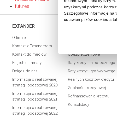
reklamowym i analitycznym. 
futures
uzyskanymi podczas korzysta
Szczegółowe informacje na t
ustawień plików cookies a ta
EXPANDER
KALKULATORY
O firmie
Kredytowe
Kontakt z Expanderem
Emerytalne
Kontakt do mediów
Ubezpieczeniowe
English summary
Raty kredytu hipotecznego
Dołącz do nas
Raty kredytu gotówkowego
Informacja o realizowanej
Realnych kosztów kredytu
strategii podatkowej 2020
Zdolności kredytowej
Informacja o realizowanej
Refinansowania kredytu
strategii podatkowej 2021
Konsolidacji
Informacja o realizowanej
strategii podatkowej 2022