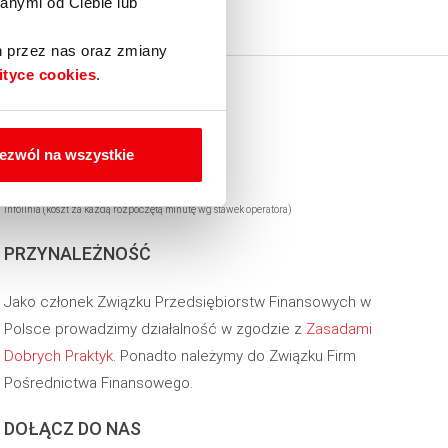
anymi od Ciebie lub
h przez nas oraz zmiany
ityce cookies
.
INFOLINIA
22 295 44 44
ezwól na wszystkie
Infolinia (koszt za każdą rozpoczętą minutę wg stawek operatora)
PRZYNALEŻNOŚĆ
Jako członek Związku Przedsiębiorstw Finansowych w
Polsce prowadzimy działalność w zgodzie z
Zasadami
Dobrych Praktyk
. Ponadto należymy do Związku Firm
Pośrednictwa Finansowego.
DOŁĄCZ DO NAS