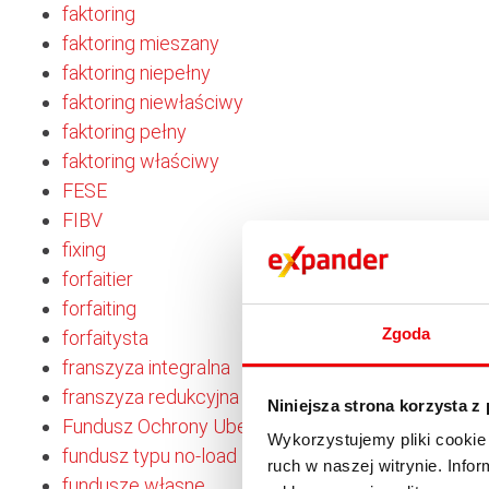
faktoring
faktoring mieszany
faktoring niepełny
faktoring niewłaściwy
faktoring pełny
faktoring właściwy
FESE
FIBV
fixing
forfaitier
forfaiting
Zgoda
forfaitysta
franszyza integralna
franszyza redukcyjna
Niniejsza strona korzysta z
Fundusz Ochrony Ubezpieczonych
Wykorzystujemy pliki cookie 
fundusz typu no-load
ruch w naszej witrynie. Inf
fundusze własne