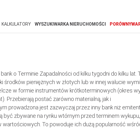
KALKULATORY
WYSZUKIWARKA NIERUCHOMOŚCI
PORÓWNYWAR
k o Terminie Zapadalności od kilku tygodni do kilku lat. 
 środków pieniężnych w złotych lub w innej walucie wymie
ielcze w formie instrumentów krótkoterminowych (okres w
). Przebierają postać zarówno materialną, jak i
ym prowadzona jest zazwyczaj przez inny bank niż emiten
gą być zbywane na rynku wtórnym przed terminem wykupu, 
w wartościowych. To powoduje ich dużą popularność wśró