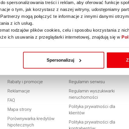
do spersonalizowania treści i reklam, aby oferować funkcje sp
ormacje o tym, jak korzystasz z naszej witryny, udostępniamy p
Partnerzy mogą połączyć te informacje z innymi danymi otrzym
nia z ich usług.
emat rodzajów plików cookies, celu i sposobu korzystania z nic
kże ich usuwania z przeglądarki internetowej, znajdują się w
Pol
PRZYDATNE
REGULAMINY
Spersonalizuj
Z
Dostepność
Regulaminy
Rabaty i promocje
Regulamin serwisu
Reklamacje
Regulamin wyszukiwarki
nieruchomości
FAQ
Polityka prywatności dla
Mapa strony
klientów
Porównywarka kredytów
Polityka prywatności dla
hipotecznych
kontrahentów