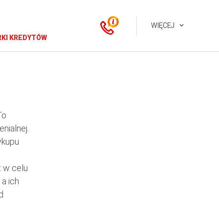
WIĘCEJ
KI KREDYTÓW
To
nialnej.
ykupu
t w celu
a ich
d