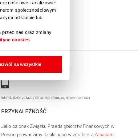
ołecznościowe i analizować
artnerom społecznościowym,
anymi od Ciebie lub
h przez nas oraz zmiany
ityce cookies
.
INFOLINIA
ezwól na wszystkie
22 295 44 44
Infolinia (koszt za każdą rozpoczętą minutę wg stawek operatora)
PRZYNALEŻNOŚĆ
Jako członek Związku Przedsiębiorstw Finansowych w
Polsce prowadzimy działalność w zgodzie z
Zasadami