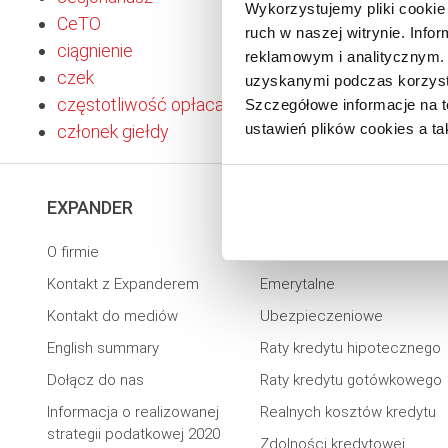
Wykorzystujemy pliki cookie 
CeTO
ruch w naszej witrynie. Inf
ciągnienie
reklamowym i analitycznym. 
czek
uzyskanymi podczas korzysta
częstotliwość opłacania składki
Szczegółowe informacje na t
ustawień plików cookies a ta
członek giełdy
EXPANDER
KALKULATORY
O firmie
Kredytowe
Kontakt z Expanderem
Emerytalne
Kontakt do mediów
Ubezpieczeniowe
English summary
Raty kredytu hipotecznego
Dołącz do nas
Raty kredytu gotówkowego
Informacja o realizowanej
Realnych kosztów kredytu
strategii podatkowej 2020
Zdolności kredytowej