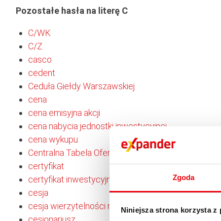
Pozostałe hasła na literę C
C/WK
C/Z
casco
cedent
Ceduła Giełdy Warszawskiej
cena
cena emisyjna akcji
cena nabycia jednostki inwestycyjnej
cena wykupu
Centralna Tabela Ofert
certyfikat
Zgoda
certyfikat inwestycyjny
cesja
cesja wierzytelności na zabezpieczenie
Niniejsza strona korzysta z
cesjonariusz