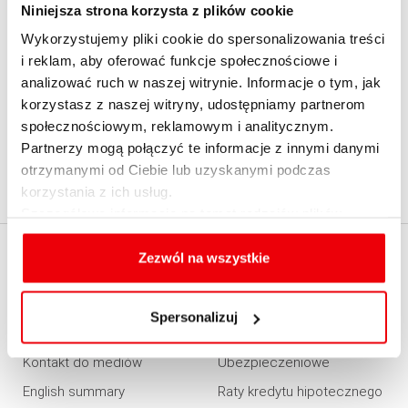
Niniejsza strona korzysta z plików cookie
kurs nietransakcyjny
Wykorzystujemy pliki cookie do spersonalizowania treści
kurs odniesienia
i reklam, aby oferować funkcje społecznościowe i
kurs ostatni
analizować ruch w naszej witrynie. Informacje o tym, jak
kurs otwarcia
korzystasz z naszej witryny, udostępniamy partnerom
kurs szacunkowy
społecznościowym, reklamowym i analitycznym.
KWIT
Partnerzy mogą połączyć te informacje z innymi danymi
kwit depozytowy
otrzymanymi od Ciebie lub uzyskanymi podczas
korzystania z ich usług.
kwota wykupu
Szczegółowe informacje na temat rodzajów plików
cookies, celu i sposobu korzystania z nich przez nas
oraz zmiany ustawień plików cookies a także ich
Zezwól na wszystkie
EXPANDER
KALKULATORY
usuwania z przeglądarki internetowej, znajdują się
w
Polityce cookies
.
O firmie
Kredytowe
Spersonalizuj
Kontakt z Expanderem
Emerytalne
Kontakt do mediów
Ubezpieczeniowe
English summary
Raty kredytu hipotecznego