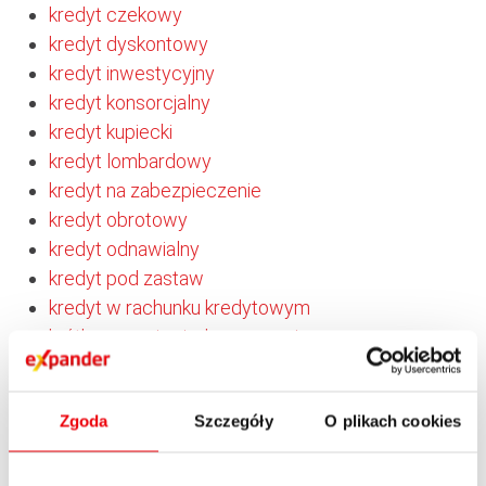
kredyt czekowy
kredyt dyskontowy
kredyt inwestycyjny
kredyt konsorcjalny
kredyt kupiecki
kredyt lombardowy
kredyt na zabezpieczenie
kredyt obrotowy
kredyt odnawialny
kredyt pod zastaw
kredyt w rachunku kredytowym
krótka pozycja niedopasowania
krótka pozycja płynności
krótka pozycja walutowa
Zgoda
Szczegóły
O plikach cookies
księga wieczysta
kumulacja świadczeń
kurs jednolity