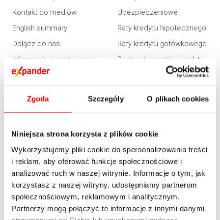
Kontakt do mediów
Ubezpieczeniowe
English summary
Raty kredytu hipotecznego
Dołącz do nas
Raty kredytu gotówkowego
Informacja o realizowanej
Realnych kosztów kredytu
strategii podatkowej 2020
Zdolności kredytowej
Informacja o realizowanej
Refinansowania kredytu
strategii podatkowej 2021
Zgoda
Szczegóły
O plikach cookies
Konsolidacji
Informacja o realizowanej
strategii podatkowej 2022
Niniejsza strona korzysta z plików cookie
Informacja o realizowanej
Wykorzystujemy pliki cookie do spersonalizowania treści
strategii podatkowej 2023
i reklam, aby oferować funkcje społecznościowe i
OFERTA
analizować ruch w naszej witrynie. Informacje o tym, jak
korzystasz z naszej witryny, udostępniamy partnerom
Kredyty
społecznościowym, reklamowym i analitycznym.
Partnerzy mogą połączyć te informacje z innymi danymi
Nieruchomości
otrzymanymi od Ciebie lub uzyskanymi podczas