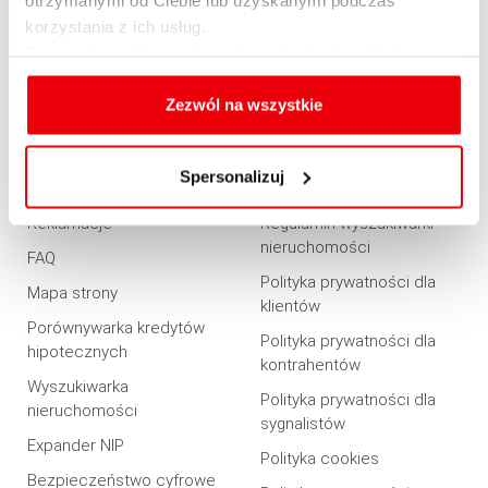
Ubezpieczenia
korzystania z ich usług.
Oferta dla firm
Szczegółowe informacje na temat rodzajów plików
cookies, celu i sposobu korzystania z nich przez nas
PRZYDATNE
REGULAMINY
oraz zmiany ustawień plików cookies a także ich
Zezwól na wszystkie
usuwania z przeglądarki internetowej, znajdują się
Dostepność
Regulaminy
w
Polityce cookies
.
Spersonalizuj
Rabaty i promocje
Regulamin serwisu
Reklamacje
Regulamin wyszukiwarki
nieruchomości
FAQ
Polityka prywatności dla
Mapa strony
klientów
Porównywarka kredytów
Polityka prywatności dla
hipotecznych
kontrahentów
Wyszukiwarka
Polityka prywatności dla
nieruchomości
sygnalistów
Expander NIP
Polityka cookies
Bezpieczeństwo cyfrowe