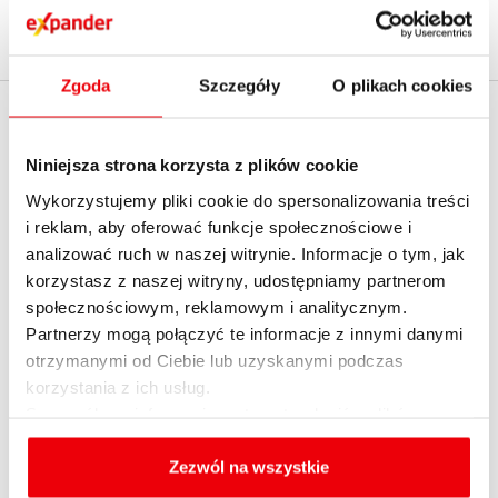
dział ubezpieczeń
dzień wyceny
Zgoda
Szczegóły
O plikach cookies
EXPANDER
KALKULATORY
Niniejsza strona korzysta z plików cookie
O firmie
Kredytowe
Wykorzystujemy pliki cookie do spersonalizowania treści
Kontakt z Expanderem
Emerytalne
i reklam, aby oferować funkcje społecznościowe i
Kontakt do mediów
Ubezpieczeniowe
analizować ruch w naszej witrynie. Informacje o tym, jak
korzystasz z naszej witryny, udostępniamy partnerom
English summary
Raty kredytu hipotecznego
społecznościowym, reklamowym i analitycznym.
Dołącz do nas
Raty kredytu gotówkowego
Partnerzy mogą połączyć te informacje z innymi danymi
Informacja o realizowanej
Realnych kosztów kredytu
otrzymanymi od Ciebie lub uzyskanymi podczas
strategii podatkowej 2020
korzystania z ich usług.
Zdolności kredytowej
Szczegółowe informacje na temat rodzajów plików
Informacja o realizowanej
Refinansowania kredytu
cookies, celu i sposobu korzystania z nich przez nas
strategii podatkowej 2021
Konsolidacji
oraz zmiany ustawień plików cookies a także ich
Zezwól na wszystkie
Informacja o realizowanej
usuwania z przeglądarki internetowej, znajdują się