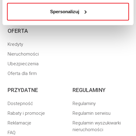
strategii podatkowej 2022
w
Polityce cookies
.
Informacja o realizowanej
Spersonalizuj
strategii podatkowej 2023
OFERTA
Kredyty
Nieruchomości
Ubezpieczenia
Oferta dla firm
PRZYDATNE
REGULAMINY
Dostepność
Regulaminy
Rabaty i promocje
Regulamin serwisu
Reklamacje
Regulamin wyszukiwarki
nieruchomości
FAQ