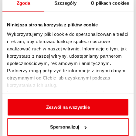
Zgoda
Szczegóły
O plikach cookies
O firmie
Kredytowe
Kontakt z Expanderem
Emerytalne
Niniejsza strona korzysta z plików cookie
Kontakt do mediów
Ubezpieczeniowe
Wykorzystujemy pliki cookie do spersonalizowania treści
English summary
Raty kredytu hipotecznego
i reklam, aby oferować funkcje społecznościowe i
Dołącz do nas
Raty kredytu gotówkowego
analizować ruch w naszej witrynie. Informacje o tym, jak
korzystasz z naszej witryny, udostępniamy partnerom
Informacja o realizowanej
Realnych kosztów kredytu
strategii podatkowej 2020
społecznościowym, reklamowym i analitycznym.
Zdolności kredytowej
Partnerzy mogą połączyć te informacje z innymi danymi
Informacja o realizowanej
Refinansowania kredytu
otrzymanymi od Ciebie lub uzyskanymi podczas
strategii podatkowej 2021
korzystania z ich usług.
Konsolidacji
Informacja o realizowanej
Szczegółowe informacje na temat rodzajów plików
strategii podatkowej 2022
cookies, celu i sposobu korzystania z nich przez nas
Informacja o realizowanej
oraz zmiany ustawień plików cookies a także ich
Zezwól na wszystkie
strategii podatkowej 2023
usuwania z przeglądarki internetowej, znajdują się
w
Polityce cookies
.
OFERTA
Spersonalizuj