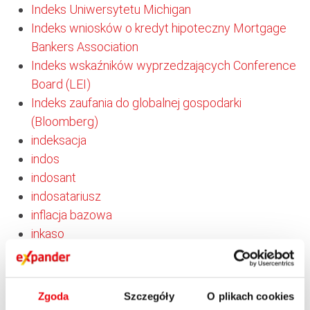
Indeks Uniwersytetu Michigan
Indeks wniosków o kredyt hipoteczny Mortgage
Bankers Association
Indeks wskaźników wyprzedzających Conference
Board (LEI)
Indeks zaufania do globalnej gospodarki
(Bloomberg)
indeksacja
indos
indosant
indosatariusz
inflacja bazowa
inkaso
inkaso akceptacyjne
inkaso dokumentowe
inkaso eksportowe
Zgoda
Szczegóły
O plikach cookies
inkaso finansowe