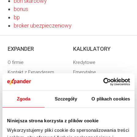
bon skarbowy
bonus
bp
broker ubezpieczeniowy
EXPANDER
KALKULATORY
O firmie
Kredytowe
Kontakt z Expanderem
Emerytalne
Kontakt do mediów
Ubezpieczeniowe
English summary
Raty kredytu hipotecznego
Zgoda
Szczegóły
O plikach cookies
Dołącz do nas
Raty kredytu gotówkowego
Informacja o realizowanej
Realnych kosztów kredytu
strategii podatkowej 2020
Niniejsza strona korzysta z plików cookie
Zdolności kredytowej
Informacja o realizowanej
Wykorzystujemy pliki cookie do spersonalizowania treści
Refinansowania kredytu
strategii podatkowej 2021