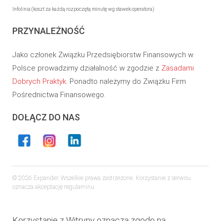
Infolinia (koszt za każdą rozpoczętą minutę wg stawek operatora)
PRZYNALEŻNOŚĆ
Jako członek Związku Przedsiębiorstw Finansowych w
Polsce prowadzimy działalność w zgodzie z
Zasadami
Dobrych Praktyk
. Ponadto należymy do Związku Firm
Pośrednictwa Finansowego.
DOŁĄCZ DO NAS
© 2026 Expander. Wszelkie prawa zastrzeżone. Korzystanie z serwisu
oznacza akceptację regulaminu.
Korzystanie z Witryny oznacza zgodę na