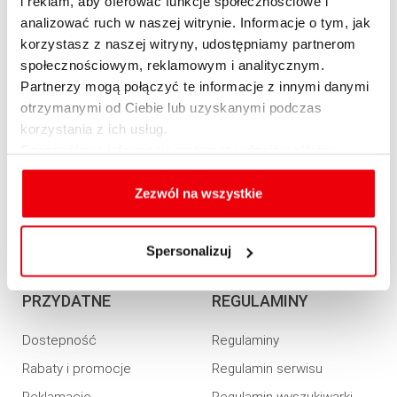
i reklam, aby oferować funkcje społecznościowe i
Konsolidacji
Informacja o realizowanej
analizować ruch w naszej witrynie. Informacje o tym, jak
strategii podatkowej 2022
korzystasz z naszej witryny, udostępniamy partnerom
społecznościowym, reklamowym i analitycznym.
Informacja o realizowanej
Partnerzy mogą połączyć te informacje z innymi danymi
strategii podatkowej 2023
otrzymanymi od Ciebie lub uzyskanymi podczas
OFERTA
korzystania z ich usług.
Szczegółowe informacje na temat rodzajów plików
Kredyty
cookies, celu i sposobu korzystania z nich przez nas
oraz zmiany ustawień plików cookies a także ich
Zezwól na wszystkie
Nieruchomości
usuwania z przeglądarki internetowej, znajdują się
Ubezpieczenia
w
Polityce cookies
.
Spersonalizuj
Oferta dla firm
PRZYDATNE
REGULAMINY
Dostepność
Regulaminy
Rabaty i promocje
Regulamin serwisu