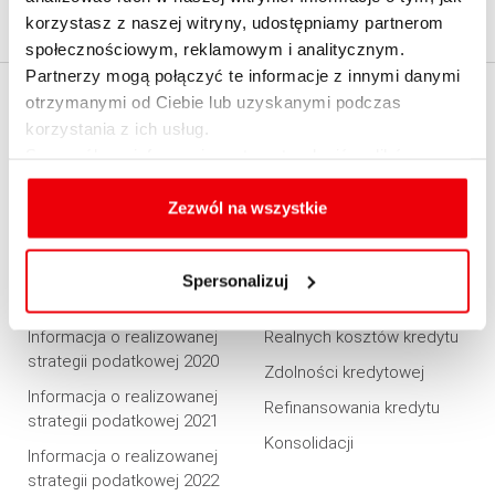
korzystasz z naszej witryny, udostępniamy partnerom
punkt obsługi klienta
społecznościowym, reklamowym i analitycznym.
Partnerzy mogą połączyć te informacje z innymi danymi
otrzymanymi od Ciebie lub uzyskanymi podczas
EXPANDER
KALKULATORY
korzystania z ich usług.
Szczegółowe informacje na temat rodzajów plików
O firmie
Kredytowe
cookies, celu i sposobu korzystania z nich przez nas
Kontakt z Expanderem
Emerytalne
oraz zmiany ustawień plików cookies a także ich
Zezwól na wszystkie
Kontakt do mediów
Ubezpieczeniowe
usuwania z przeglądarki internetowej, znajdują się
w
Polityce cookies
.
English summary
Raty kredytu hipotecznego
Spersonalizuj
Dołącz do nas
Raty kredytu gotówkowego
Informacja o realizowanej
Realnych kosztów kredytu
strategii podatkowej 2020
Zdolności kredytowej
Informacja o realizowanej
Refinansowania kredytu
strategii podatkowej 2021
Konsolidacji
Informacja o realizowanej
strategii podatkowej 2022