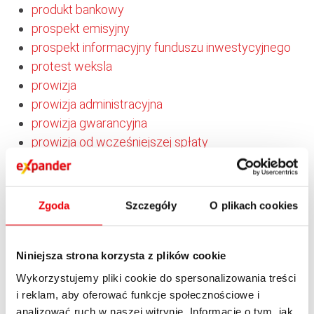
produkt bankowy
prospekt emisyjny
prospekt informacyjny funduszu inwestycyjnego
protest weksla
prowizja
prowizja administracyjna
prowizja gwarancyjna
prowizja od wcześniejszej spłaty
prowizja od zaangażowania
prowizja przygotowawcza
prowizja ubezpieczeniowa
Zgoda
Szczegóły
O plikach cookies
próg rentowności
przelew
przelew wierzytelności na zabezpieczenie
Niniejsza strona korzysta z plików cookie
przewłaszczenie
Wykorzystujemy pliki cookie do spersonalizowania treści
przyjęcie weksla
i reklam, aby oferować funkcje społecznościowe i
analizować ruch w naszej witrynie. Informacje o tym, jak
przystąpienie do długu kredytowego