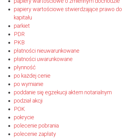
papiery wartościowe o zmiennym dochodzie
papiery wartościowe stwierdzające prawo do
kapitału
parkiet
PDR
PKB
płatności nieuwarunkowane
płatności uwarunkowane
płynność
po każdej cenie
po wymianie
poddanie się egzekucji aktem notarialnym
podział akcji
POK
pokrycie
polecenie pobrania
polecenie zapłaty