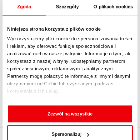
Zgoda
Szczegóły
O plikach cookies
prowizja administracyjna
prowizja gwarancyjna
prowizja od wcześniejszej spłaty
Niniejsza strona korzysta z plików cookie
prowizja od zaangażowania
Wykorzystujemy pliki cookie do spersonalizowania treści
prowizja przygotowawcza
i reklam, aby oferować funkcje społecznościowe i
prowizja ubezpieczeniowa
analizować ruch w naszej witrynie. Informacje o tym, jak
próg rentowności
korzystasz z naszej witryny, udostępniamy partnerom
przelew
społecznościowym, reklamowym i analitycznym.
przelew wierzytelności na zabezpieczenie
Partnerzy mogą połączyć te informacje z innymi danymi
przewłaszczenie
otrzymanymi od Ciebie lub uzyskanymi podczas
korzystania z ich usług.
przyjęcie weksla
Szczegółowe informacje na temat rodzajów plików
przystąpienie do długu kredytowego
cookies, celu i sposobu korzystania z nich przez nas
punkt bazowy
oraz zmiany ustawień plików cookies a także ich
Zezwól na wszystkie
punkt obsługi klienta
usuwania z przeglądarki internetowej, znajdują się
w
Polityce cookies
.
Spersonalizuj